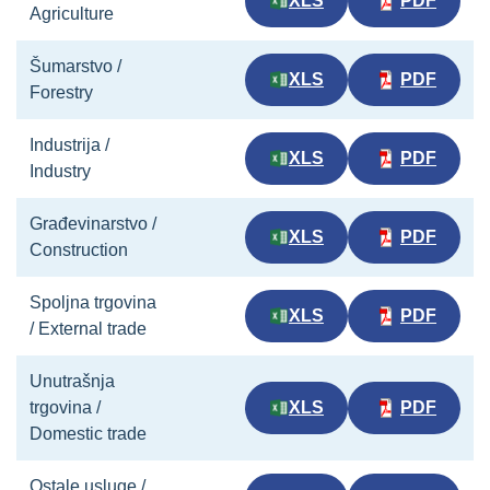
XLS
PDF
Agriculture
Šumarstvo /
XLS
PDF
Forestry
Industrija /
XLS
PDF
Industry
Građevinarstvo /
XLS
PDF
Construction
Spoljna trgovina
XLS
PDF
/ External trade
Unutrašnja
trgovina /
XLS
PDF
Domestic trade
Ostale usluge /