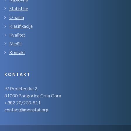
Statistike
O nama
Klasifikacije
Kvalitet
Mediji
Kontakt
KONTAKT
IV Proleterske 2,
81000 Podgorica,Crna Gora
+382 20/230-811
contact@monstat.org