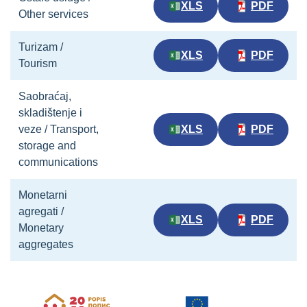
XLS
PDF
Other services
Turizam /
XLS
PDF
Tourism
Saobraćaj,
skladištenje i
veze / Transport,
XLS
PDF
storage and
communications
Monetarni
agregati /
XLS
PDF
Monetary
aggregates