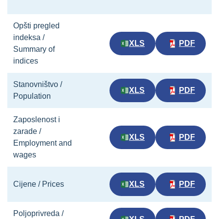
Opšti pregled
indeksa /
XLS
PDF
Summary of
indices
Stanovništvo /
XLS
PDF
Population
Zaposlenost i
zarade /
XLS
PDF
Employment and
wages
Cijene / Prices
XLS
PDF
Poljoprivreda /