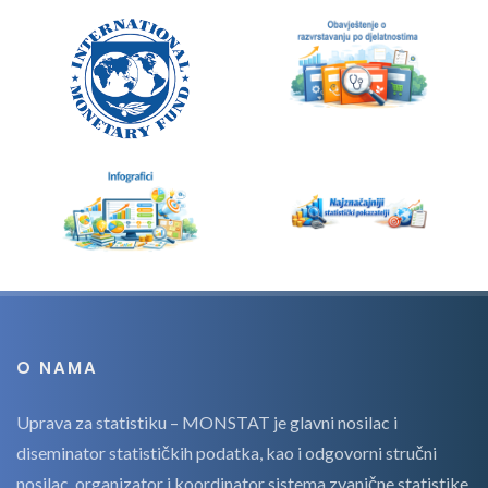
O NAMA
Uprava za statistiku – MONSTAT je glavni nosilac i
diseminator statističkih podatka, kao i odgovorni stručni
nosilac, organizator i koordinator sistema zvanične statistike