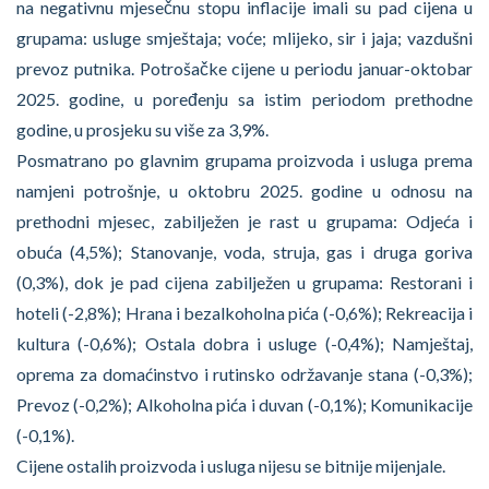
na negativnu mjesečnu stopu inflacije imali su pad cijena u
grupama: usluge smještaja; voće; mlijeko, sir i jaja; vazdušni
prevoz putnika. Potrošačke cijene u periodu januar-oktobar
2025. godine, u poređenju sa istim periodom prethodne
godine, u prosjeku su više za 3,9%.
Posmatrano po glavnim grupama proizvoda i usluga prema
namjeni potrošnje, u oktobru 2025. godine u odnosu na
prethodni mjesec, zabilježen je rast u grupama: Odjeća i
obuća (4,5%); Stanovanje, voda, struja, gas i druga goriva
(0,3%), dok je pad cijena zabilježen u grupama: Restorani i
hoteli (-2,8%); Hrana i bezalkoholna pića (-0,6%); Rekreacija i
kultura (-0,6%); Ostala dobra i usluge (-0,4%); Namještaj,
oprema za domaćinstvo i rutinsko održavanje stana (-0,3%);
Prevoz (-0,2%); Alkoholna pića i duvan (-0,1%); Komunikacije
(-0,1%).
Cijene ostalih proizvoda i usluga nijesu se bitnije mijenjale.