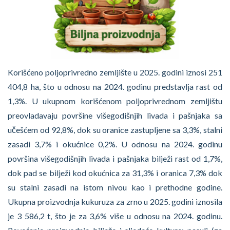
Korišćeno poljoprivredno zemljište u 2025. godini iznosi 251
404,8 ha, što u odnosu na 2024. godinu predstavlja rast od
1,3%. U ukupnom korišćenom poljoprivrednom zemljištu
preovladavaju površine višegodišnjih livada i pašnjaka sa
učešćem od 92,8%, dok su oranice zastupljene sa 3,3%, stalni
zasadi 3,7% i okućnice 0,2%. U odnosu na 2024. godinu
površina višegodišnjih livada i pašnjaka bilježi rast od 1,7%,
dok pad se bilježi kod okućnica za 31,3% i oranica 7,3% dok
su stalni zasadi na istom nivou kao i prethodne godine.
Ukupna proizvodnja kukuruza za zrno u 2025. godini iznosila
je 3 586,2 t, što je za 3,6% više u odnosu na 2024. godinu.