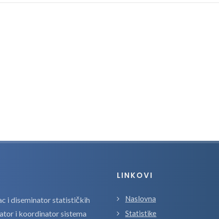
LINKOVI
Naslovna
 i diseminator statističkih
zator i koordinator sistema
Statistike