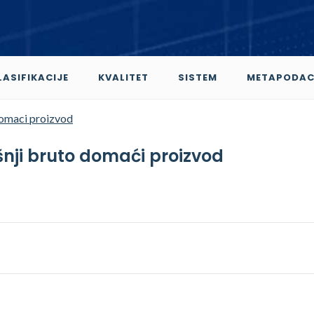
LASIFIKACIJE
KVALITET
SISTEM
METAPODAC
domaci proizvod
išnji bruto domaći proizvod