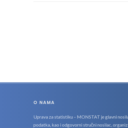
O NAMA
Uprava za statistiku – MONSTAT je glavni nosilac
podatka, kao i odgovorni stručni nosilac, organi