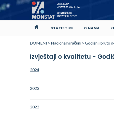
STATISTIKE
O NAMA
K
DOMENI
>
Nacionalni računi
>
Godišnji bruto 
Izvještaji o kvalitetu - God
2024
2023
2022