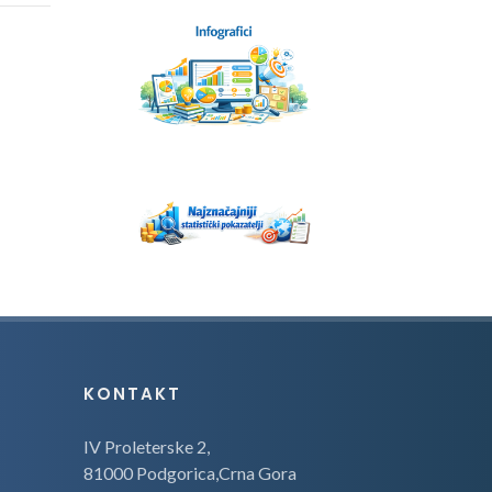
KONTAKT
IV Proleterske 2,
81000 Podgorica,Crna Gora