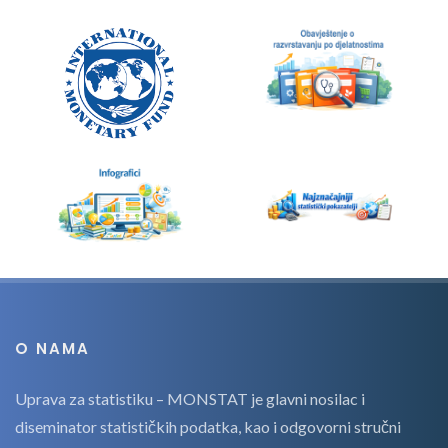
O NAMA
Uprava za statistiku – MONSTAT je glavni nosilac i
diseminator statističkih podatka, kao i odgovorni stručni