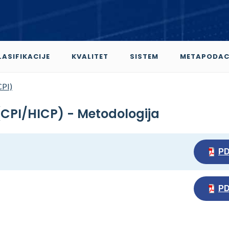
LASIFIKACIJE
KVALITET
SISTEM
METAPODAC
CPI)
(CPI/HICP) - Metodologija
P
P