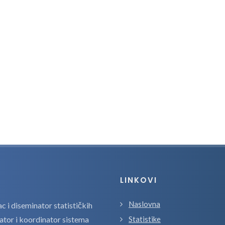
LINKOVI
Naslovna
 i diseminator statističkih
zator i koordinator sistema
Statistike