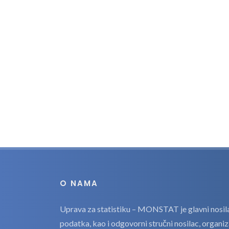
O NAMA
Uprava za statistiku – MONSTAT je glavni nosilac
podatka, kao i odgovorni stručni nosilac, organi