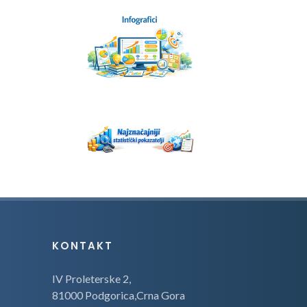
KONTAKT
IV Proleterske 2,
81000 Podgorica,Crna Gora