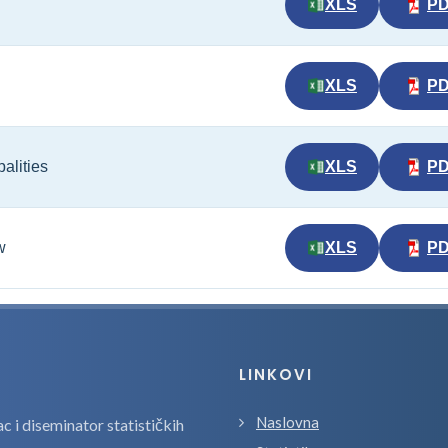
XLS
P
XLS
P
alities
XLS
P
w
XLS
P
LINKOVI
Naslovna
 i diseminator statističkih