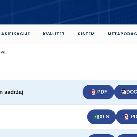
LASIFIKACIJE
KVALITET
SISTEM
METAPODAC
iva
an sadržaj
PDF
DO
XLS
P