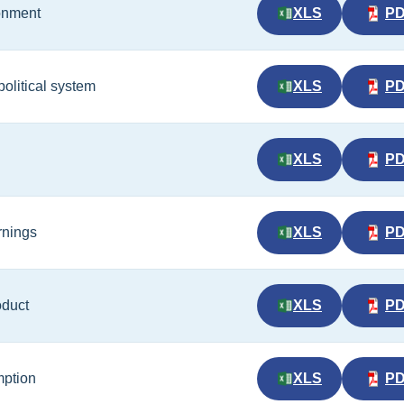
ronment
XLS
P
political system
XLS
P
XLS
P
rnings
XLS
P
oduct
XLS
P
mption
XLS
P