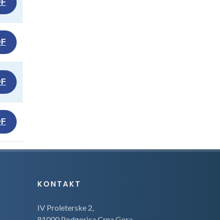
DF
DF
DF
DF
KONTAKT
IV Proleterske 2,
81000 Podgorica,Crna Gora