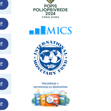
DF
DF
DF
DF
DF
DF