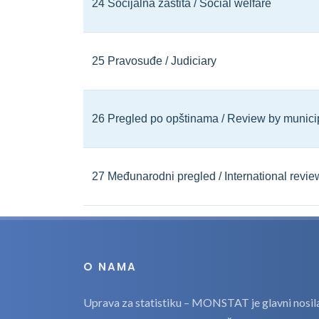
24 Socijalna zaštita / Social welfare
25 Pravosuđe / Judiciary
26 Pregled po opštinama / Review by municip
27 Međunarodni pregled / International revie
O NAMA
Uprava za statistiku – MONSTAT je glavni nosilac