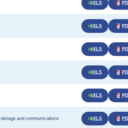
XLS
P
XLS
P
XLS
P
XLS
P
XLS
P
t, storage and communications
XLS
P