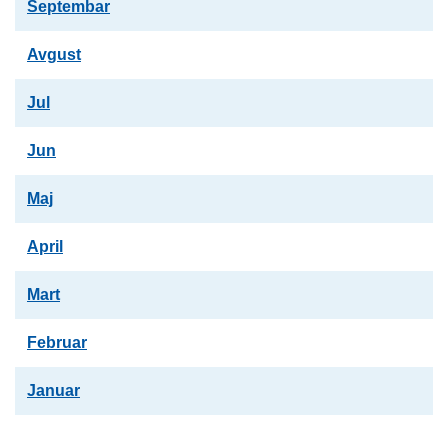
Septembar
Avgust
Jul
Jun
Maj
April
Mart
Februar
Januar