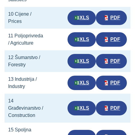
10 Cijene /
XLS
PDF
Prices
11 Poljoprivreda
XLS
PDF
/ Agriculture
12 Šumarstvo /
XLS
PDF
Forestry
13 Industrija /
XLS
PDF
Industry
14
Građevinarstvo /
XLS
PDF
Construction
15 Spoljna