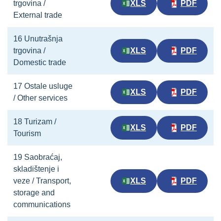
trgovina /
XLS
PDF
External trade
16 Unutrašnja
trgovina /
XLS
PDF
Domestic trade
17 Ostale usluge
XLS
PDF
/ Other services
18 Turizam /
XLS
PDF
Tourism
19 Saobraćaj,
skladištenje i
veze / Transport,
XLS
PDF
storage and
communications