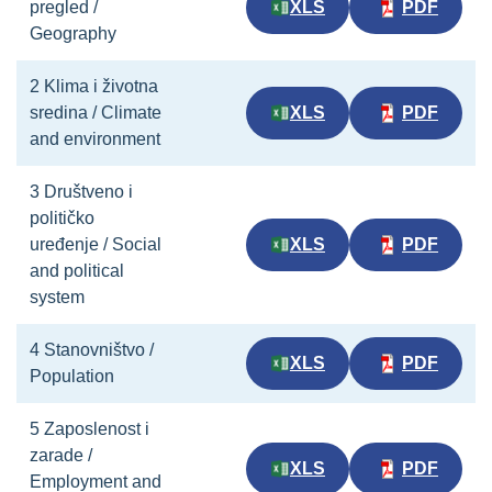
pregled /
XLS
PDF
Geography
2 Klima i životna
sredina / Climate
XLS
PDF
and environment
3 Društveno i
političko
uređenje / Social
XLS
PDF
and political
system
4 Stanovništvo /
XLS
PDF
Population
5 Zaposlenost i
zarade /
XLS
PDF
Employment and