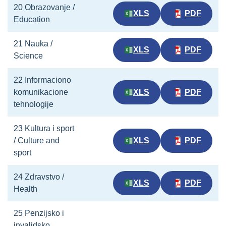
20 Obrazovanje /
XLS
PDF
Education
21 Nauka /
XLS
PDF
Science
22 Informaciono
komunikacione
XLS
PDF
tehnologije
23 Kultura i sport
/ Culture and
XLS
PDF
sport
24 Zdravstvo /
XLS
PDF
Health
25 Penzijsko i
invalidsko