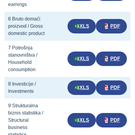
earnings
6 Bruto domaći
proizvod / Gross
XLS
PDF
domestic product
7 Potrošnja
stanovništva /
XLS
PDF
Household
consumption
8 Investicije /
XLS
PDF
Investments
9 Strukturalna
biznis statistika /
Structural
XLS
PDF
business
statistics