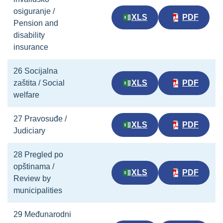
osiguranje /
XLS
PDF
Pension and
disability
insurance
26 Socijalna
zaštita / Social
XLS
PDF
welfare
27 Pravosuđe /
XLS
PDF
Judiciary
28 Pregled po
opštinama /
XLS
PDF
Review by
municipalities
29 Međunarodni