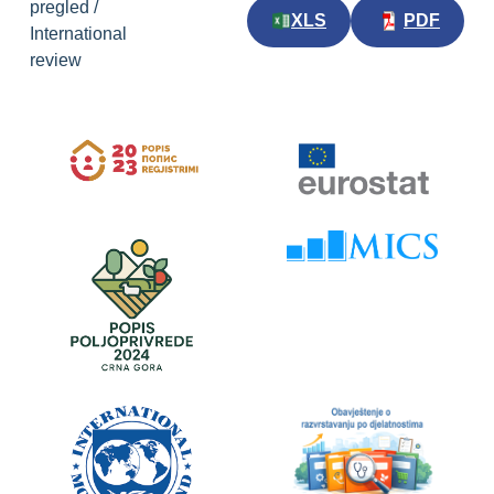
pregled /
XLS
PDF
International
review