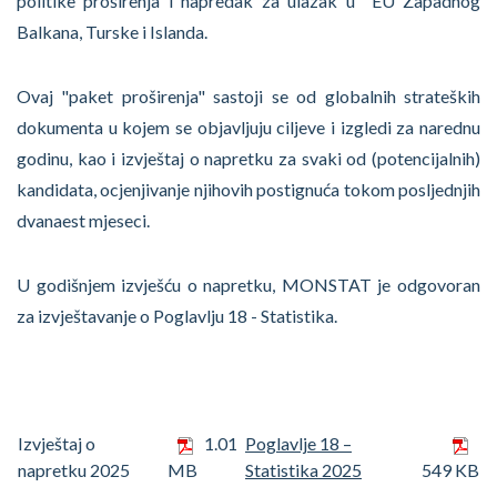
politike proširenja i napredak za ulazak u EU Zapadnog
Balkana, Turske i Islanda.
Ovaj "paket proširenja" sastoji se od globalnih strateških
dokumenta u kojem se objavljuju ciljeve i izgledi za narednu
godinu, kao i izvještaj o napretku za svaki od (potencijalnih)
kandidata, ocjenjivanje njihovih postignuća tokom posljednjih
dvanaest mjeseci.
U godišnjem izvješću o napretku, MONSTAT je odgovoran
za izvještavanje o Poglavlju 18 - Statistika.
Izvještaj o
1.01
Poglavlje 18 –
napretku 2025
MB
Statistika 2025
549 KB